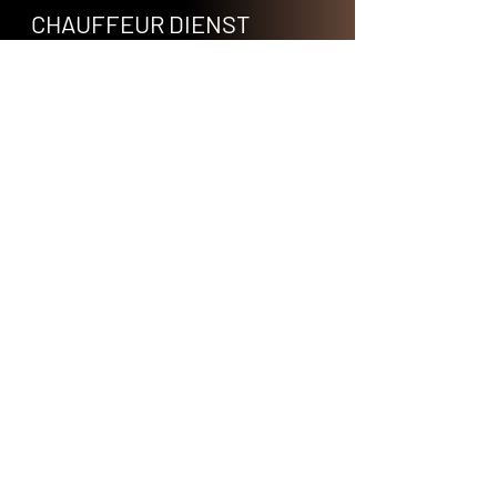
CHAUFFEUR DIENST
Wir bieten einen exzellenten
Chauffeurdienst an, der Sie an
Ihrem Wunschort abholt. Lassen
Sie sich bequem zu Ihren
Terminen fahren, wo wir auf Sie
warten und Sie pünktlich zu Ihrem
nächsten Ziel, sei es ein Flug, ein
weiterer Termin oder Ihr Hotel,
bringen.