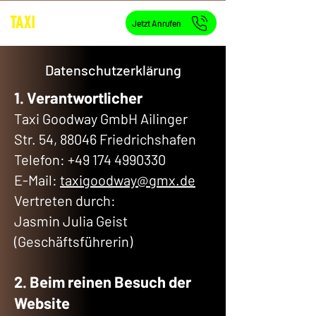
Goodway
TAXI
Jetzt Anrufen
Datenschutzerklärung
1. Verantwortlicher
Taxi Goodway GmbH Ailinger
Str. 54, 88046 Friedrichshafen
Telefon: +49 174 4990330
E-Mail:
taxigoodway@gmx.de
Vertreten durch:
Jasmin Julia Geist
(Geschäftsführerin)
2. Beim reinen Besuch der
Website